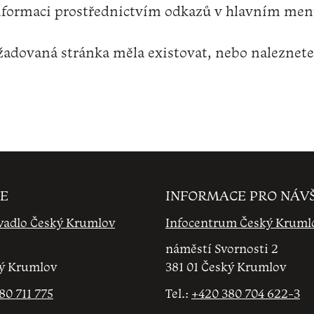
nformaci prostřednictvím odkazů v hlavním me
adovaná stránka měla existovat, nebo naleznete
E
INFORMACE PRO NÁV
vadlo Český Krumlov
Infocentrum Český Kruml
náměstí Svornosti 2
ký Krumlov
381 01 Český Krumlov
80 711 775
Tel.:
+420 380 704 622-3