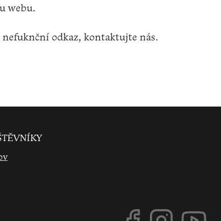
nu webu.
 nefuknční odkaz, kontaktujte nás.
ŠTĚVNÍKY
ov