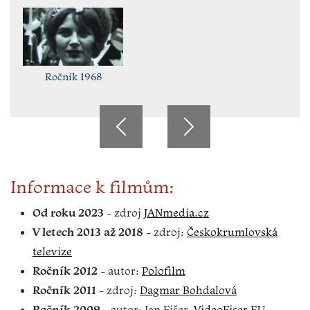
Ročník 1968
Informace k filmům:
Od roku 2023
- zdroj
JANmedia.cz
V letech 2013 až 2018
- zdroj:
Českokrumlovská
televize
Ročník 2012
- autor:
Polofilm
Ročník 2011
- zdroj:
Dagmar Bohdalová
Ročník 2009
- autor: Jan Fišer,
VideoFiser EU