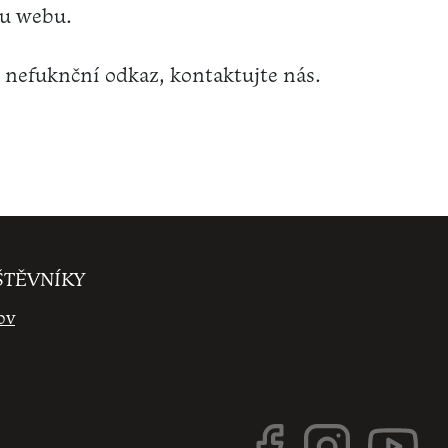
nu webu.
 nefuknční odkaz, kontaktujte nás.
ŠTĚVNÍKY
ov