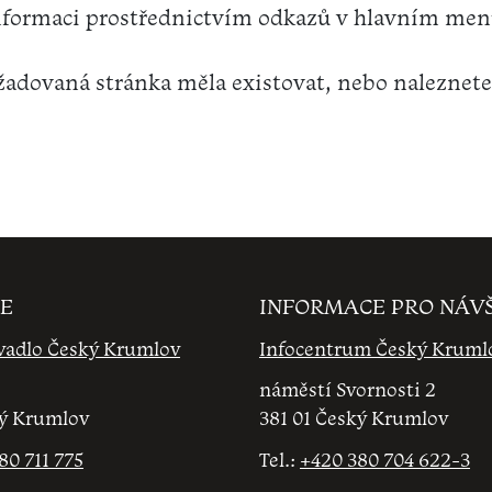
nformaci prostřednictvím odkazů v hlavním me
adovaná stránka měla existovat, nebo naleznete
E
INFORMACE PRO NÁV
vadlo Český Krumlov
Infocentrum Český Kruml
náměstí Svornosti 2
ký Krumlov
381 01 Český Krumlov
80 711 775
Tel.:
+420 380 704 622-3