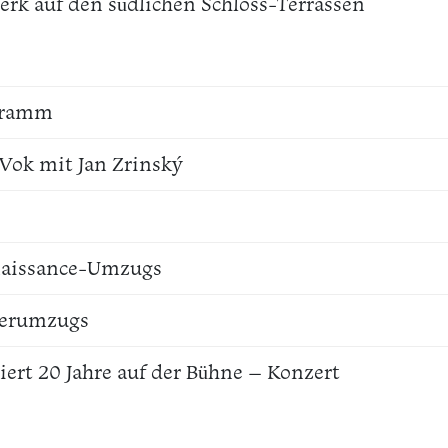
erk auf den südlichen Schloss-Terrassen
ogramm
Vok mit Jan Zrinský
naissance-Umzugs
uerumzugs
iert 20 Jahre auf der Bühne – Konzert